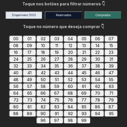
Toque nos botões para filtrar números 👇
Disponíveis
(100)
Reservados
Comprados
Toque no número que deseja comprar 👇
00
01
02
03
04
05
06
07
08
09
10
11
12
13
14
15
16
17
18
19
20
21
22
23
24
25
26
27
28
29
30
31
32
33
34
35
36
37
38
39
40
41
42
43
44
45
46
47
48
49
50
51
52
53
54
55
56
57
58
59
60
61
62
63
64
65
66
67
68
69
70
71
72
73
74
75
76
77
78
79
80
81
82
83
84
85
86
87
88
89
90
91
92
93
94
95
96
97
98
99