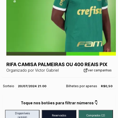
RIFA CAMISA PALMEIRAS OU 400 REAIS PIX
Organizado por
Victor Gabriel
ver campanhas
Sorteio
Bilhetes por apenas
20/07/2024 21:00
R$0,50
Toque nos botões para filtrar números 👇
Disponíveis
Reservados
Comprados
(2)
(4998)