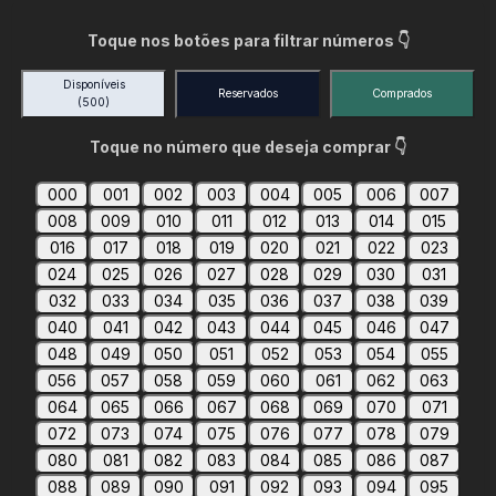
Toque nos botões para filtrar números 👇
Disponíveis
Reservados
Comprados
(500)
Toque no número que deseja comprar 👇
000
001
002
003
004
005
006
007
008
009
010
011
012
013
014
015
016
017
018
019
020
021
022
023
024
025
026
027
028
029
030
031
032
033
034
035
036
037
038
039
040
041
042
043
044
045
046
047
048
049
050
051
052
053
054
055
056
057
058
059
060
061
062
063
064
065
066
067
068
069
070
071
072
073
074
075
076
077
078
079
080
081
082
083
084
085
086
087
088
089
090
091
092
093
094
095