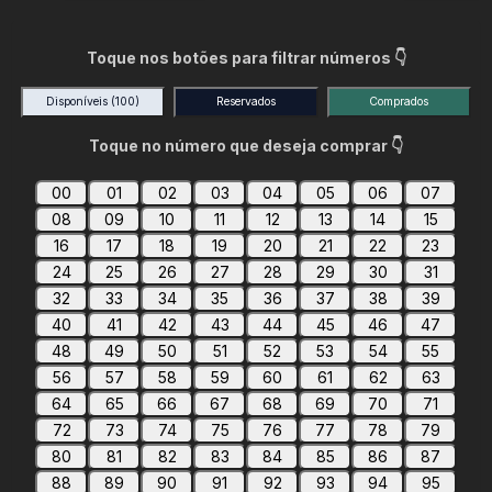
Toque nos botões para filtrar números 👇
Disponíveis
(100)
Reservados
Comprados
Toque no número que deseja comprar 👇
00
01
02
03
04
05
06
07
08
09
10
11
12
13
14
15
16
17
18
19
20
21
22
23
24
25
26
27
28
29
30
31
32
33
34
35
36
37
38
39
40
41
42
43
44
45
46
47
48
49
50
51
52
53
54
55
56
57
58
59
60
61
62
63
64
65
66
67
68
69
70
71
72
73
74
75
76
77
78
79
80
81
82
83
84
85
86
87
88
89
90
91
92
93
94
95