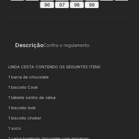
96
97
98
99
Descrição
Confira o regulamento.
LINDA CESTA CONTENDO OS SEGUINTES ITENS:
1 barra de chocolate
1 biscoito Cook
1 tablete sonho de valsa
1 biscoito look
1 biscoito choker
1 suco
1 caixa bombom chocolate com morango