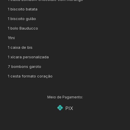
1 biscoito batata
1 biscoito gulão
1 bolo Bauducco
1fini
1 caixa de bis
1 xícara personalizada
7 bombons garoto
1 cesta formato coração
Meio de Pagamento:
PIX