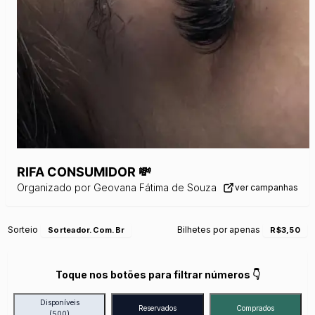
RIFA CONSUMIDOR 💸
Organizado por
Geovana Fátima de Souza
ver campanhas
Sorteio
Bilhetes por apenas
Sorteador.com.br
R$3,50
Toque nos botões para filtrar números 👇
Disponíveis
Reservados
Comprados
(500)