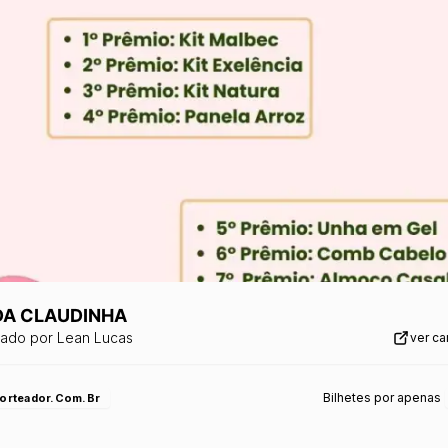
 DA CLAUDINHA
zado por
Lean Lucas
ver c
Bilhetes por apenas
orteador.com.br