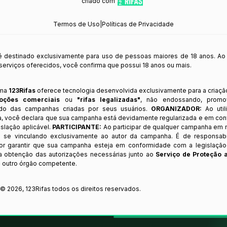
criado com
Termos de Uso
|
Políticas de Privacidade
 é destinado exclusivamente para uso de pessoas maiores de 18 anos. Ao
s serviços oferecidos, você confirma que possui 18 anos ou mais.
rma
123Rifas
oferece tecnologia desenvolvida exclusivamente para a criaçã
oções comerciais
ou
"rifas legalizadas"
, não endossando, prom
ndo das campanhas criadas por seus usuários.
ORGANIZADOR:
Ao util
a, você declara que sua campanha está devidamente regularizada e em co
slação aplicável.
PARTICIPANTE:
Ao participar de qualquer campanha em n
 se vinculando exclusivamente ao autor da campanha. É de responsab
or garantir que sua campanha esteja em conformidade com a legislação b
 a obtenção das autorizações necessárias junto ao
Serviço de Proteção 
 outro órgão competente.
t ©
2026
,
123Rifas
todos os direitos reservados.