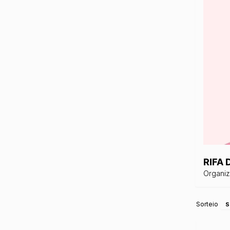
RIFA
Organi
Sorteio
S