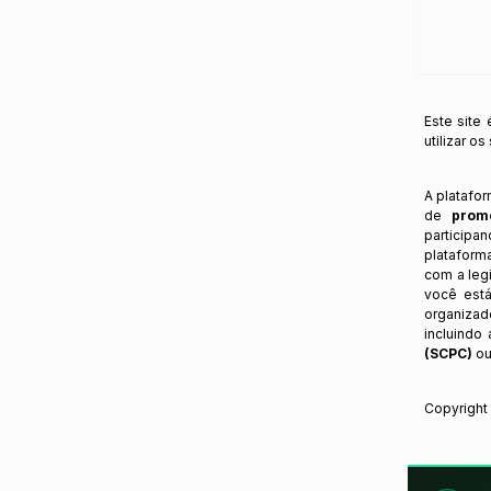
Este site
utilizar o
A platafo
de
prom
participa
plataform
com a legi
você está
organizad
incluindo
(SCPC)
ou
Copyrigh