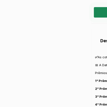
De
✅
As co
📅 A Da
Prêmios
1° Prêm
2° Prêm
3° Prêm
4° Prêm