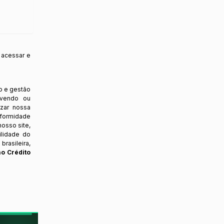
 acessar e
o e gestão
ovendo ou
izar nossa
nformidade
osso site,
ilidade do
rasileira,
ao Crédito