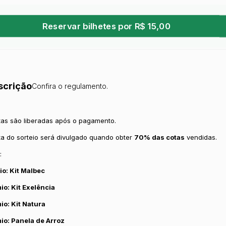
Reservar bilhetes por R$ 15,00
scrição
Confira o regulamento.
tas são liberadas após o pagamento.
ta do sorteio será divulgado quando obter
70% das cotas
vendidas.
:
io: Kit Malbec
io: Kit Exelência
io: Kit Natura
io: Panela de Arroz