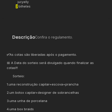
jucyelly
2
bilhetes
Descrição
Confira o regulamento.
✅
As cotas são liberadas após o pagamento.
📅 A Data do sorteio será divulgado quando finalizar as
cotas!!!
Sorteio:
1.uma reconstrução capilar+escova+prancha
2.um botox capilar+designer de sobrancelhas
3.uma unha de porcelana
4.uma box braids