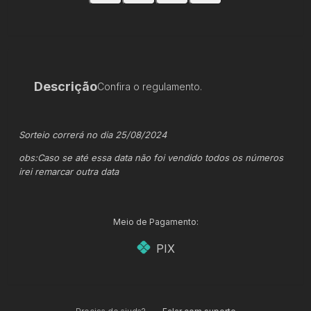
Descrição
Confira o regulamento.
Sorteio correrá no dia 25/08/2024
obs:Caso se até essa data não foi vendido todos os números
irei remarcar outra data
Meio de Pagamento:
PIX