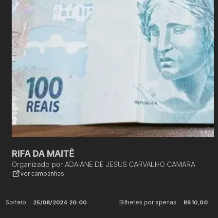
RIFA DA MAITÊ
Organizado por
ADAIANE DE JESUS CARVALHO CAMARA
ver campanhas
Sorteio
Bilhetes por apenas
25/08/2024 20:00
R$10,00