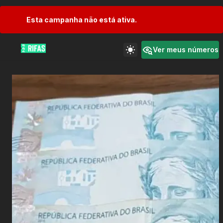
Esta campanha não está ativa.
Ver meus números