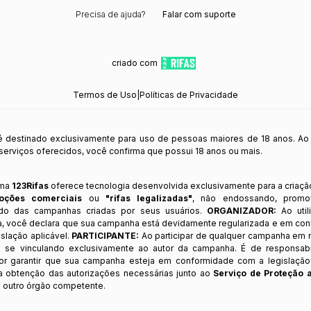
Precisa de ajuda?
Falar com suporte
criado com
Termos de Uso
|
Políticas de Privacidade
 é destinado exclusivamente para uso de pessoas maiores de 18 anos. Ao
s serviços oferecidos, você confirma que possui 18 anos ou mais.
rma
123Rifas
oferece tecnologia desenvolvida exclusivamente para a criaçã
oções comerciais
ou
"rifas legalizadas"
, não endossando, prom
ndo das campanhas criadas por seus usuários.
ORGANIZADOR:
Ao util
a, você declara que sua campanha está devidamente regularizada e em co
slação aplicável.
PARTICIPANTE:
Ao participar de qualquer campanha em n
 se vinculando exclusivamente ao autor da campanha. É de responsab
or garantir que sua campanha esteja em conformidade com a legislação b
 a obtenção das autorizações necessárias junto ao
Serviço de Proteção 
 outro órgão competente.