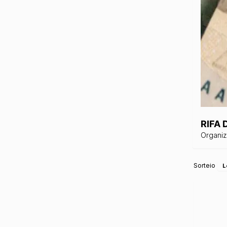
RIFA 
Organi
Sorteio
L