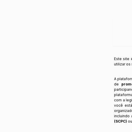
Este site
utilizar o
A platafo
de
prom
participa
plataform
com a legi
você está
organizad
incluindo
(SCPC)
ou