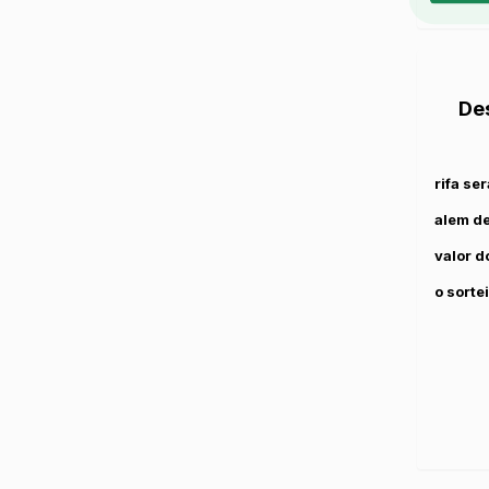
De
rifa se
alem de
valor d
o sorte