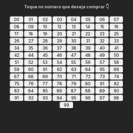
Toque no número que deseja comprar 👇
00
01
02
03
04
05
06
07
08
09
10
12
13
14
15
16
17
18
19
20
21
22
23
25
26
27
28
29
30
31
32
33
34
35
36
37
38
39
40
41
42
44
45
46
47
48
49
50
51
52
53
54
55
56
57
58
59
60
61
62
63
64
65
66
67
68
69
70
71
72
73
74
75
76
77
78
79
80
81
82
83
84
85
86
87
88
89
90
91
92
93
94
95
96
97
98
99