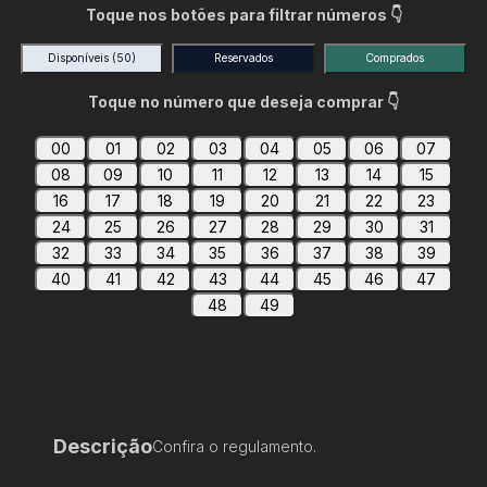
Toque nos botões para filtrar números 👇
Disponíveis
(50)
Reservados
Comprados
Toque no número que deseja comprar 👇
00
01
02
03
04
05
06
07
08
09
10
11
12
13
14
15
16
17
18
19
20
21
22
23
24
25
26
27
28
29
30
31
32
33
34
35
36
37
38
39
40
41
42
43
44
45
46
47
48
49
Descrição
Confira o regulamento.