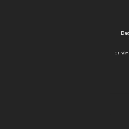
De
Os núme