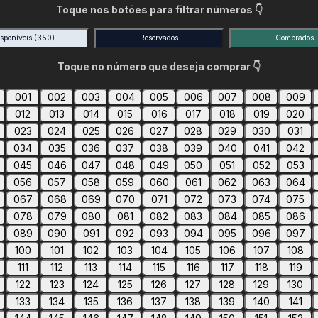
Toque nos botões para filtrar números 👇
isponíveis
(350)
Reservados
Comprados
Toque no número que deseja comprar 👇
001
002
003
004
005
006
007
008
009
012
013
014
015
016
017
018
019
020
023
024
025
026
027
028
029
030
031
034
035
036
037
038
039
040
041
042
045
046
047
048
049
050
051
052
053
056
057
058
059
060
061
062
063
064
067
068
069
070
071
072
073
074
075
078
079
080
081
082
083
084
085
086
089
090
091
092
093
094
095
096
097
100
101
102
103
104
105
106
107
108
111
112
113
114
115
116
117
118
119
122
123
124
125
126
127
128
129
130
133
134
135
136
137
138
139
140
141