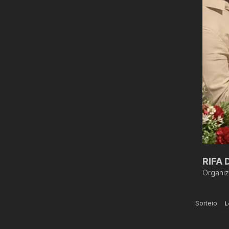
RIFA
Organi
Sorteio
L