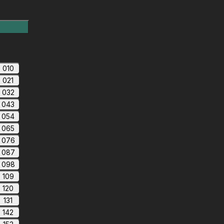
010
021
032
043
054
065
076
087
098
109
120
131
142