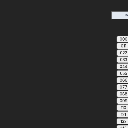
D
000
011
022
033
044
055
066
077
088
099
110
121
132