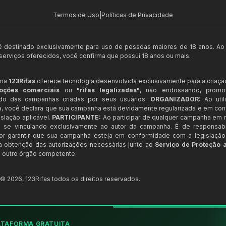
Termos de Uso
|
Políticas de Privacidade
 é destinado exclusivamente para uso de pessoas maiores de 18 anos. Ao
s serviços oferecidos, você confirma que possui 18 anos ou mais.
rma
123Rifas
oferece tecnologia desenvolvida exclusivamente para a criaçã
oções comerciais
ou
"rifas legalizadas"
, não endossando, prom
ndo das campanhas criadas por seus usuários.
ORGANIZADOR:
Ao util
a, você declara que sua campanha está devidamente regularizada e em co
slação aplicável.
PARTICIPANTE:
Ao participar de qualquer campanha em n
 se vinculando exclusivamente ao autor da campanha. É de responsab
or garantir que sua campanha esteja em conformidade com a legislação b
 a obtenção das autorizações necessárias junto ao
Serviço de Proteção 
 outro órgão competente.
t ©
2026
,
123Rifas
todos os direitos reservados.
ATAFORMA GRATUITA