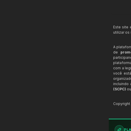
Este site
utilizar o
A platafo
de
prom
participa
plataform
com a legi
você está
organizad
incluindo
(SCPC)
ou
Copyrigh
PL