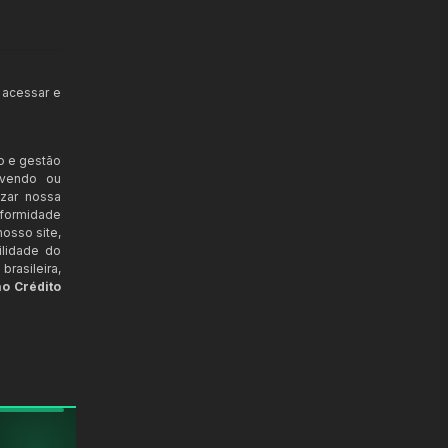
 acessar e
o e gestão
ovendo ou
izar nossa
nformidade
osso site,
ilidade do
rasileira,
ao Crédito