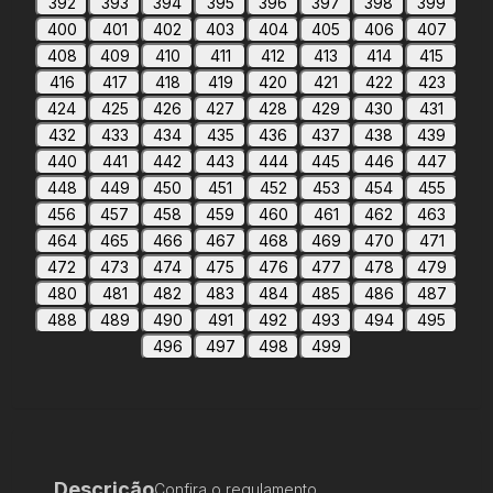
392
393
394
395
396
397
398
399
400
401
402
403
404
405
406
407
408
409
410
411
412
413
414
415
416
417
418
419
420
421
422
423
424
425
426
427
428
429
430
431
432
433
434
435
436
437
438
439
440
441
442
443
444
445
446
447
448
449
450
451
452
453
454
455
456
457
458
459
460
461
462
463
464
465
466
467
468
469
470
471
472
473
474
475
476
477
478
479
480
481
482
483
484
485
486
487
488
489
490
491
492
493
494
495
496
497
498
499
Descrição
Confira o regulamento.