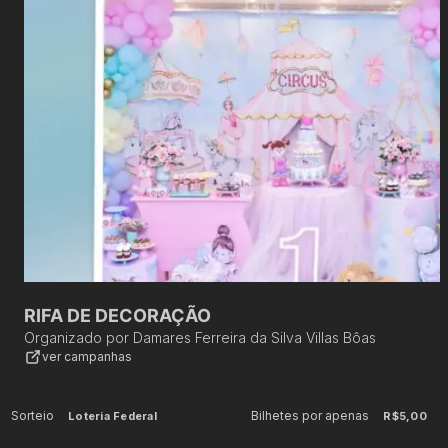
RIFA DE DECORAÇÃO
Organizado por
Damares Ferreira da Silva Villas Bôas
ver campanhas
Sorteio
Bilhetes por apenas
Loteria Federal
R$5,00