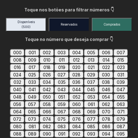
Toque nos botões para filtrar números 👇
Disponíveis
Reservados
Comprados
(500)
Toque no número que deseja comprar 👇
000
001
002
003
004
005
006
007
008
009
010
011
012
013
014
015
016
017
018
019
020
021
022
023
024
025
026
027
028
029
030
031
032
033
034
035
036
037
038
039
040
041
042
043
044
045
046
047
048
049
050
051
052
053
054
055
056
057
058
059
060
061
062
063
064
065
066
067
068
069
070
071
072
073
074
075
076
077
078
079
080
081
082
083
084
085
086
087
088
089
090
091
092
093
094
095