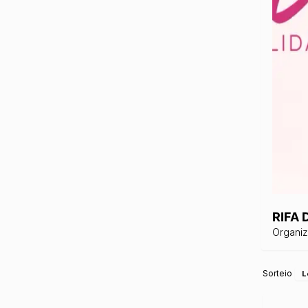
RIFA
Organi
Sorteio
L