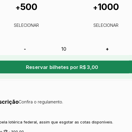
500
1000
+
+
SELECIONAR
SELECIONAR
-
+
Reservar bilhetes por R$ 3,00
scrição
Confira o regulamento.
pela lotérica federal, assim que esgotar as cotas disponíveis.
o 🏆 : 300,00.