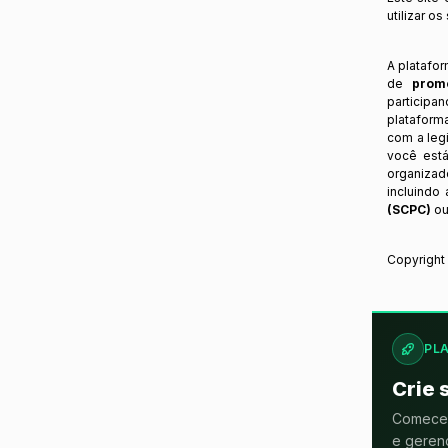
utilizar o
A platafo
de
prom
participa
plataform
com a legi
você está
organizad
incluindo
(SCPC)
ou
Copyrigh
PL
Crie 
Comece 
e gerenc