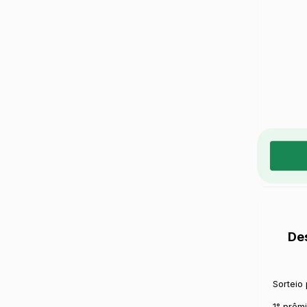
De
Sorteio 
1° prêmi