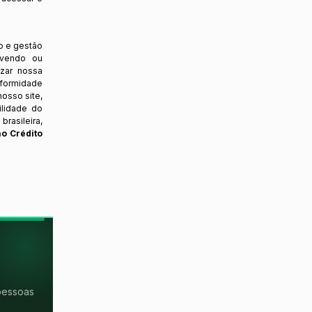
o e gestão
ovendo ou
izar nossa
nformidade
osso site,
ilidade do
rasileira,
ao Crédito
pessoas