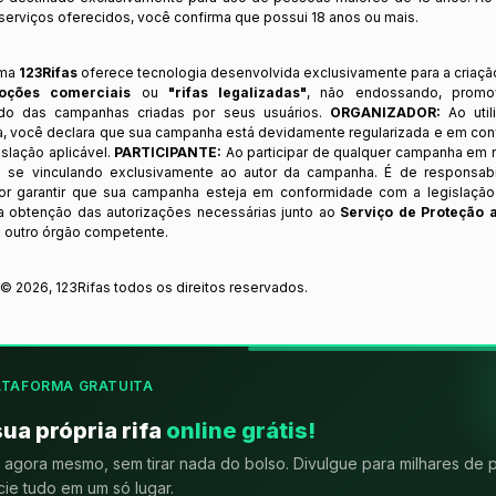
s serviços oferecidos, você confirma que possui 18 anos ou mais.
rma
123Rifas
oferece tecnologia desenvolvida exclusivamente para a criaçã
oções comerciais
ou
"rifas legalizadas"
, não endossando, prom
ndo das campanhas criadas por seus usuários.
ORGANIZADOR:
Ao util
a, você declara que sua campanha está devidamente regularizada e em co
slação aplicável.
PARTICIPANTE:
Ao participar de qualquer campanha em n
 se vinculando exclusivamente ao autor da campanha. É de responsab
or garantir que sua campanha esteja em conformidade com a legislação b
 a obtenção das autorizações necessárias junto ao
Serviço de Proteção 
 outro órgão competente.
t ©
2026
,
123Rifas
todos os direitos reservados.
ATAFORMA GRATUITA
sua própria rifa
online grátis!
agora mesmo, sem tirar nada do bolso. Divulgue para milhares de 
ie tudo em um só lugar.