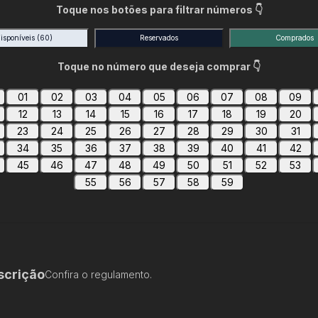
Toque nos botões para filtrar números 👇
isponíveis
(60)
Reservados
Comprados
Toque no número que deseja comprar 👇
01
02
03
04
05
06
07
08
09
12
13
14
15
16
17
18
19
20
23
24
25
26
27
28
29
30
31
34
35
36
37
38
39
40
41
42
45
46
47
48
49
50
51
52
53
55
56
57
58
59
scrição
Confira o regulamento.