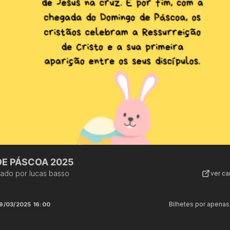
DE PÁSCOA 2025
zado por
lucas basso
ver c
Bilhetes por apenas
9/03/2025 16:00