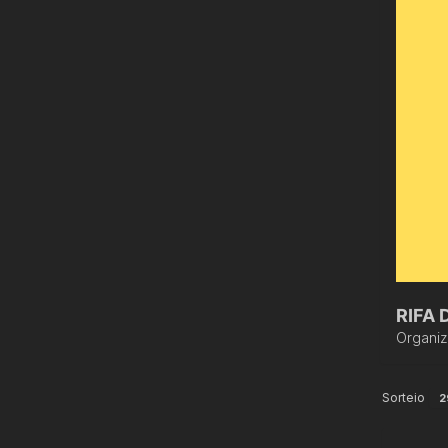
RIFA 
Organi
Sorteio
2