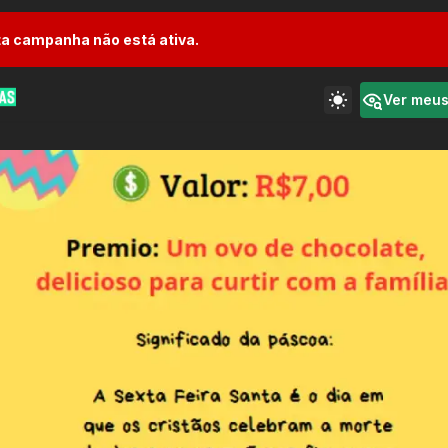
a campanha não está ativa.
Ver meu