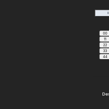
D
00
11
22
33
44
De