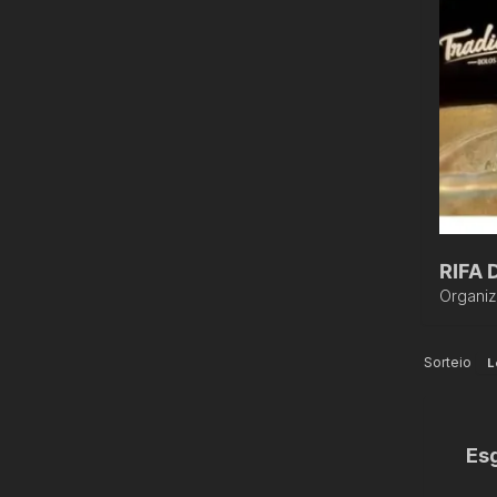
RIFA 
Organi
Sorteio
L
Es