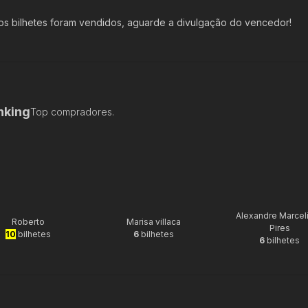
s bilhetes foram vendidos, aguarde a divulgação do vencedor!
nking
Top compradores.
Alexandre Marcel
Roberto
Marisa villaca
Pires
10
bilhetes
6
bilhetes
6
bilhetes