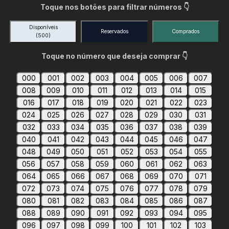
Toque nos botões para filtrar números 👇
Disponíveis
Reservados
Comprados
(500)
Toque no número que deseja comprar 👇
000
001
002
003
004
005
006
007
008
009
010
011
012
013
014
015
016
017
018
019
020
021
022
023
024
025
026
027
028
029
030
031
032
033
034
035
036
037
038
039
040
041
042
043
044
045
046
047
048
049
050
051
052
053
054
055
056
057
058
059
060
061
062
063
064
065
066
067
068
069
070
071
072
073
074
075
076
077
078
079
080
081
082
083
084
085
086
087
088
089
090
091
092
093
094
095
096
097
098
099
100
101
102
103