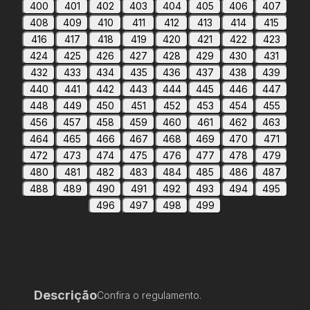
400
401
402
403
404
405
406
407
408
409
410
411
412
413
414
415
416
417
418
419
420
421
422
423
424
425
426
427
428
429
430
431
432
433
434
435
436
437
438
439
440
441
442
443
444
445
446
447
448
449
450
451
452
453
454
455
456
457
458
459
460
461
462
463
464
465
466
467
468
469
470
471
472
473
474
475
476
477
478
479
480
481
482
483
484
485
486
487
488
489
490
491
492
493
494
495
496
497
498
499
Descrição
Confira o regulamento.