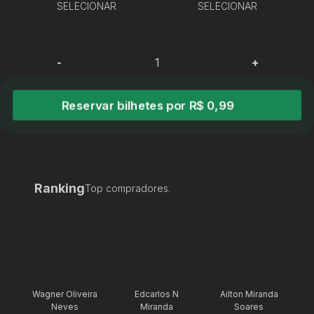
SELECIONAR
SELECIONAR
-
+
Reservar bilhetes por R$ 0,99
Ranking
Top compradores.
Wagner Oliveira
Edcarlos N
Ailton Miranda
Neves
Miranda
Soares