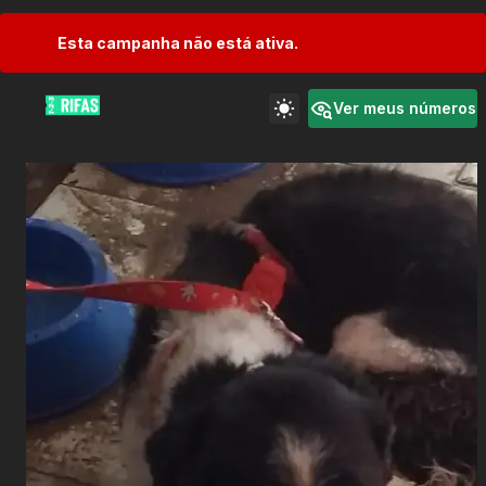
Esta campanha não está ativa.
Ver meus números