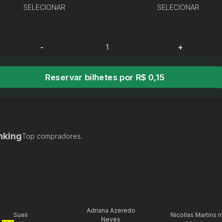
SELECIONAR
SELECIONAR
-
+
Reservar bilhetes por R$ 0,15
nking
Top compradores.
Adriana Azeredo
Sueli
Nicollas Martins 
Neves