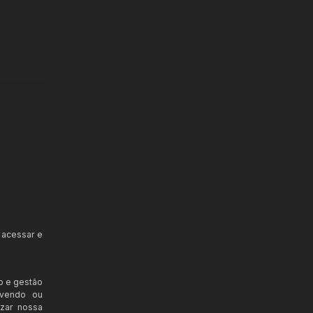
 acessar e
o e gestão
ovendo ou
izar nossa