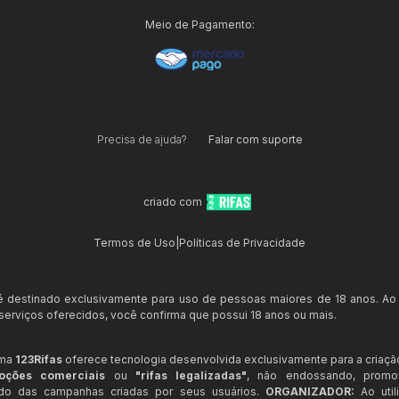
Meio de Pagamento:
Precisa de ajuda?
Falar com suporte
criado com
Termos de Uso
|
Políticas de Privacidade
 é destinado exclusivamente para uso de pessoas maiores de 18 anos. Ao
s serviços oferecidos, você confirma que possui 18 anos ou mais.
rma
123Rifas
oferece tecnologia desenvolvida exclusivamente para a criaçã
oções comerciais
ou
"rifas legalizadas"
, não endossando, prom
ndo das campanhas criadas por seus usuários.
ORGANIZADOR:
Ao util