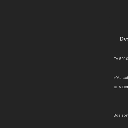
De
Tv 50' 
✅
As co
📅 A Da
Boa sor