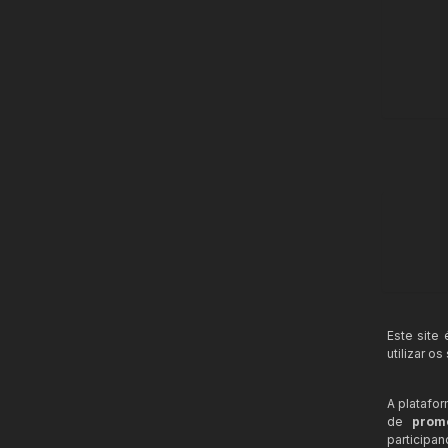
Este site
utilizar o
A platafo
de
prom
participa