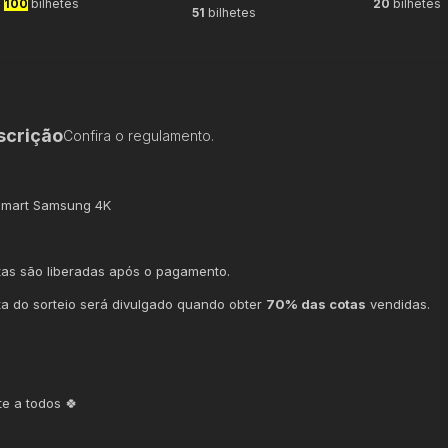
100
bilhetes
20
bilhetes
51
bilhetes
scrição
Confira o regulamento.
Smart Samsung 4K
tas são liberadas após o pagamento.
ta do sorteio será divulgado quando obter
70% das cotas
vendidas.
te a todos 🍀