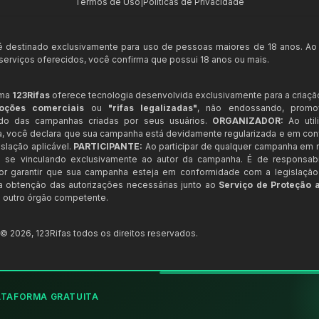
Termos de Uso
|
Políticas de Privacidade
 é destinado exclusivamente para uso de pessoas maiores de 18 anos. Ao
s serviços oferecidos, você confirma que possui 18 anos ou mais.
rma
123Rifas
oferece tecnologia desenvolvida exclusivamente para a criaçã
oções comerciais
ou
"rifas legalizadas"
, não endossando, prom
ndo das campanhas criadas por seus usuários.
ORGANIZADOR:
Ao util
a, você declara que sua campanha está devidamente regularizada e em co
slação aplicável.
PARTICIPANTE:
Ao participar de qualquer campanha em n
 se vinculando exclusivamente ao autor da campanha. É de responsab
or garantir que sua campanha esteja em conformidade com a legislação b
 a obtenção das autorizações necessárias junto ao
Serviço de Proteção 
 outro órgão competente.
t ©
2026
,
123Rifas
todos os direitos reservados.
ATAFORMA GRATUITA