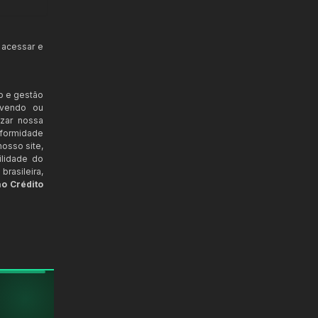
 acessar e
o e gestão
ovendo ou
izar nossa
nformidade
osso site,
ilidade do
rasileira,
ao Crédito