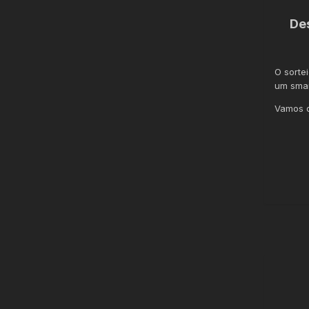
De
O sorte
um smar
Vamos 