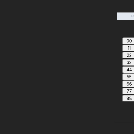
D
00
11
22
33
44
55
66
77
88