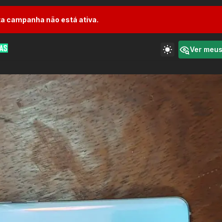
a campanha não está ativa.
Ver meu