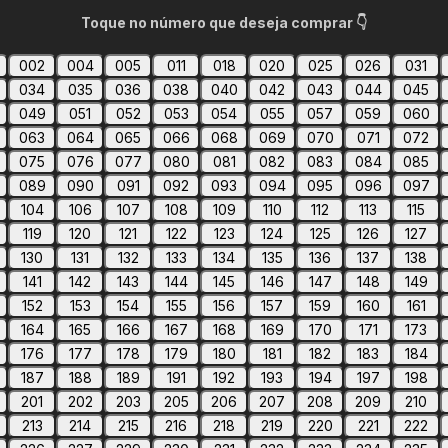
Toque no número que deseja comprar 👇
002
004
005
011
018
020
025
026
031
034
035
036
038
040
042
043
044
045
049
051
052
053
054
055
057
059
060
063
064
065
066
068
069
070
071
072
075
076
077
080
081
082
083
084
085
089
090
091
092
093
094
095
096
097
104
106
107
108
109
110
112
113
115
119
120
121
122
123
124
125
126
127
130
131
132
133
134
135
136
137
138
141
142
143
144
145
146
147
148
149
152
153
154
155
156
157
159
160
161
164
165
166
167
168
169
170
171
173
176
177
178
179
180
181
182
183
184
187
188
189
191
192
193
194
197
198
201
202
203
205
206
207
208
209
210
213
214
215
216
218
219
220
221
222