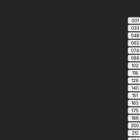
001
033
048
062
074
088
102
118
129
140
151
163
175
186
200
212