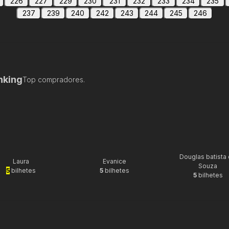
226
227
229
230
231
232
233
234
235
237
239
240
242
243
244
245
246
nking
Top compradores.
Douglas batista
Laura
Evanice
Souza
5
bilhetes
5
bilhetes
5
bilhetes