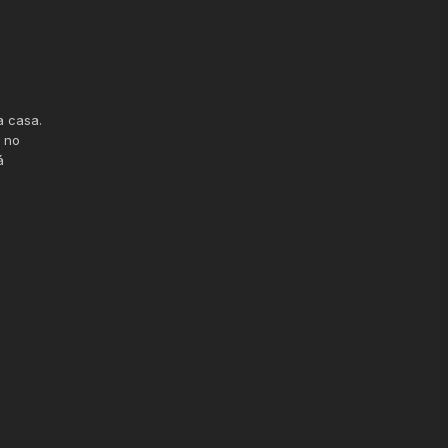
a casa.
x no
á