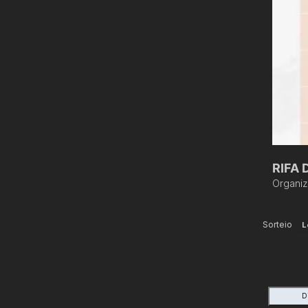
RIFA
Organi
Sorteio
L
D