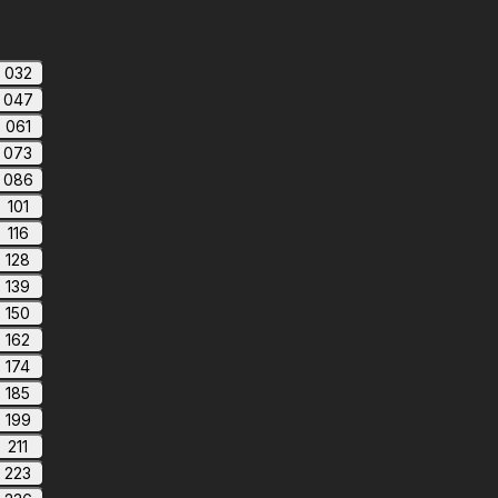
032
047
061
073
086
101
116
128
139
150
162
174
185
199
211
223