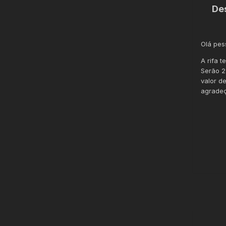
De
Olá pes
A rifa 
Serão 2
valor d
agradeç