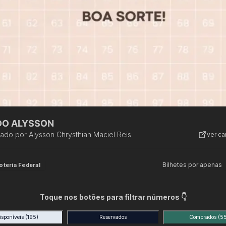
 DO ALYSSON
zado por
Alysson Chrysthian Maciel Reis
ver c
Bilhetes por apenas
oteria Federal
Toque nos botões para filtrar números 👇
isponíveis
(195)
Reservados
Comprados
(5