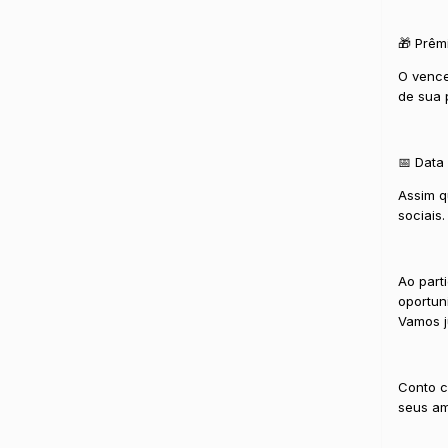
🎁 Prêm
O venced
de sua 
📅 Data 
Assim q
sociais.
Ao part
oportun
Vamos j
Conto c
seus am