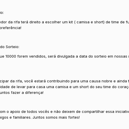
io:
or da rifa terá direito a escolher um kit ( camisa e short) de time de f
preferência!
do Sorteio:
ue 10000 forem vendidos, será divulgada a data do sorteio em nossas
icipar da rifa, você estará contribuindo para uma causa nobre e ainda 
idade de levar para casa uma camisa e um short do seu time do coraç
untos fazer a diferença!
om o apoio de todos vocês e não deixem de compartilhar essa iniciati
igos e familiares. Juntos somos mais fortes!