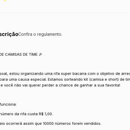
scrição
Confira o regulamento.
 DE CAMISAS DE TIME 🎉
soal, estou organizando uma rifa super bacana com o objetivo de arre
para uma causa especial. Estamos sorteando kit (camisa e short) de ti
, e você não vai querer perder a chance de ganhar a sua favorita!
 funciona:
número da rifa custa R$ 1,00.
teio ocorrerá assim que 10000 números forem vendidos.