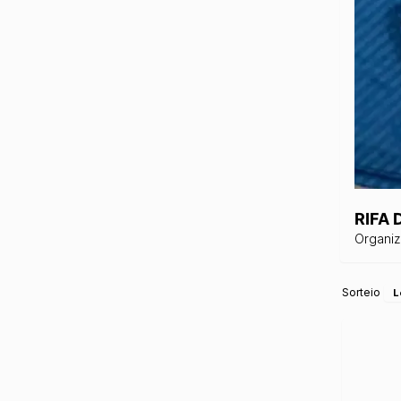
RIFA
Organi
Sorteio
L