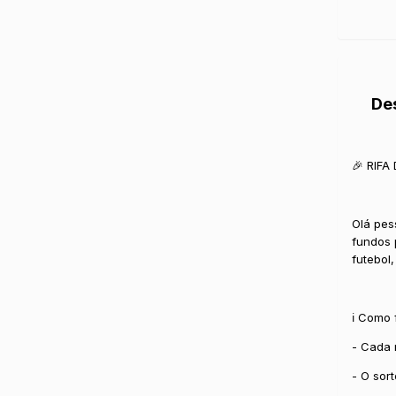
De
🎉 RIFA
Olá pes
fundos 
futebol
ℹ️ Como
- Cada 
- O sor