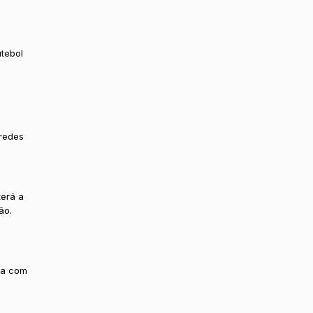
utebol
 redes
terá a
ão.
va com