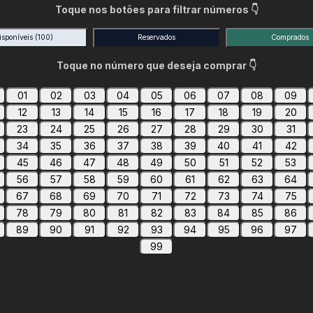
Toque nos botões para filtrar números 👇
isponíveis
(100)
Reservados
Comprados
Toque no número que deseja comprar 👇
01
02
03
04
05
06
07
08
09
12
13
14
15
16
17
18
19
20
23
24
25
26
27
28
29
30
31
34
35
36
37
38
39
40
41
42
45
46
47
48
49
50
51
52
53
56
57
58
59
60
61
62
63
64
67
68
69
70
71
72
73
74
75
78
79
80
81
82
83
84
85
86
89
90
91
92
93
94
95
96
97
99