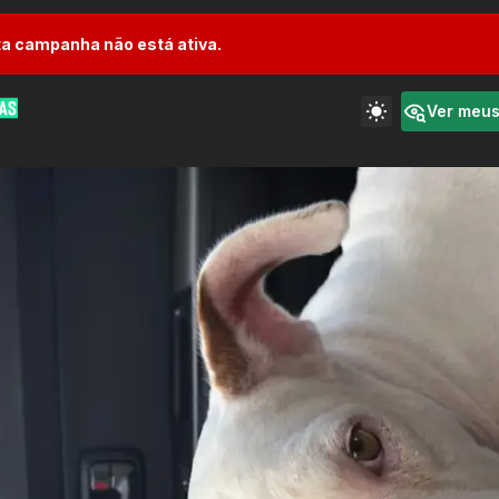
a campanha não está ativa.
Ver meu