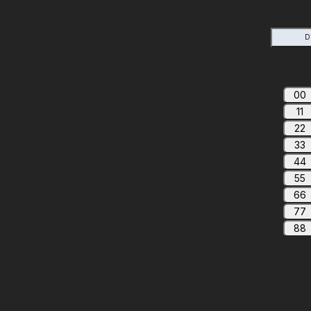
D
00
11
22
33
44
55
66
77
88