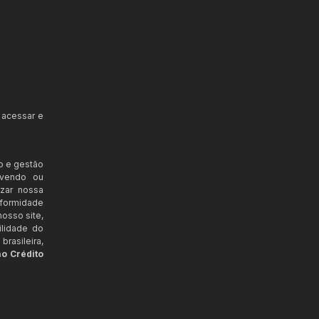
 acessar e
o e gestão
ovendo ou
izar nossa
nformidade
osso site,
ilidade do
rasileira,
ao Crédito