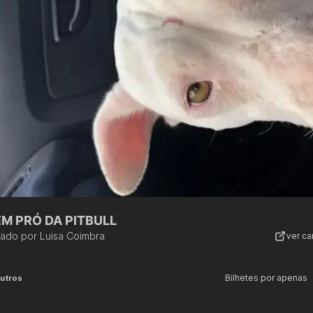
EM PRÓ DA PITBULL
zado por
Luisa Coimbra
ver c
Bilhetes por apenas
utros