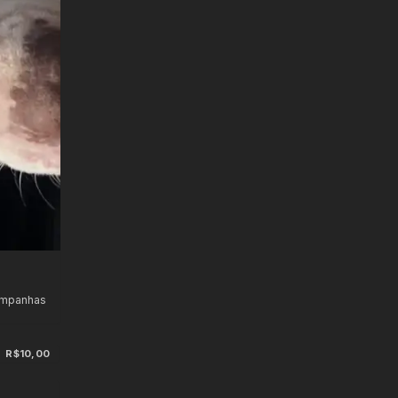
ampanhas
R$10,00