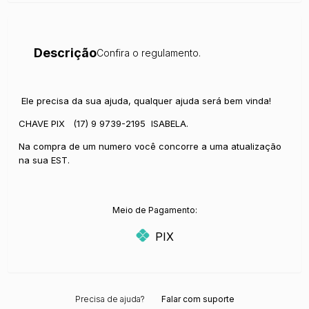
Descrição
Confira o regulamento.
Ele precisa da sua ajuda, qualquer ajuda será bem vinda!
CHAVE PIX (17) 9 9739-2195 ISABELA.
Na compra de um numero você concorre a uma atualização
na sua EST.
Meio de Pagamento:
PIX
Precisa de ajuda?
Falar com suporte