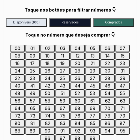
Toque nos botões para filtrar números 👇
Disponíveis
(100)
Reservados
Comprados
Toque no número que deseja comprar 👇
00
01
02
03
04
05
06
07
08
09
10
11
12
13
14
15
16
17
18
19
20
21
22
23
24
25
26
27
28
29
30
31
32
33
34
35
36
37
38
39
40
41
42
43
44
45
46
47
48
49
50
51
52
53
54
55
56
57
58
59
60
61
62
63
64
65
66
67
68
69
70
71
72
73
74
75
76
77
78
79
80
81
82
83
84
85
86
87
88
89
90
91
92
93
94
95
96
97
98
99