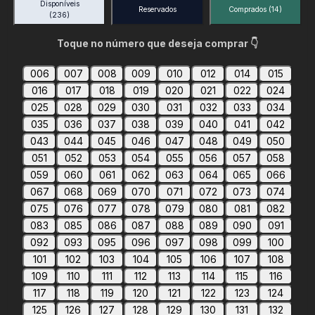
Disponíveis
Reservados
Comprados
(14)
(236)
Toque no número que deseja comprar 👇
006
007
008
009
010
012
014
015
016
017
018
019
020
021
022
024
025
028
029
030
031
032
033
034
035
036
037
038
039
040
041
042
043
044
045
046
047
048
049
050
051
052
053
054
055
056
057
058
059
060
061
062
063
064
065
066
067
068
069
070
071
072
073
074
075
076
077
078
079
080
081
082
083
085
086
087
088
089
090
091
092
093
095
096
097
098
099
100
101
102
103
104
105
106
107
108
109
110
111
112
113
114
115
116
117
118
119
120
121
122
123
124
125
126
127
128
129
130
131
132