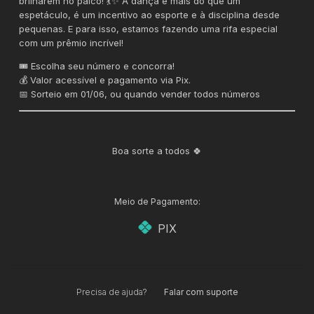
brilharem no palco! 💃✨ A dança é mais do que um
espetáculo, é um incentivo ao esporte e à disciplina desde
pequenas. E para isso, estamos fazendo uma rifa especial
com um prêmio incrível!
🎟️ Escolha seu número e concorra!
💰 Valor acessível e pagamento via Pix.
📅 Sorteio em 01/06, ou quando vender todos números
Boa sorte a todos 🍀
Meio de Pagamento:
PIX
Precisa de ajuda?
Falar com suporte