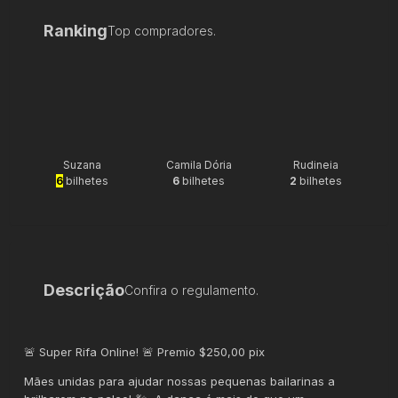
Ranking
Top compradores.
Suzana
Camila Dória
Rudineia
6
bilhetes
6
bilhetes
2
bilhetes
Descrição
Confira o regulamento.
🚨 Super Rifa Online! 🚨 Premio $250,00 pix
Mães unidas para ajudar nossas pequenas bailarinas a