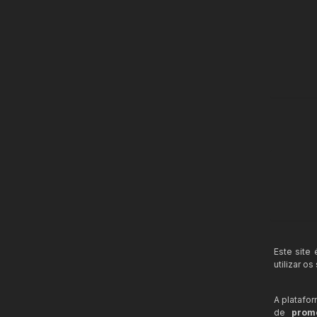
Este site
utilizar o
A platafo
de
prom