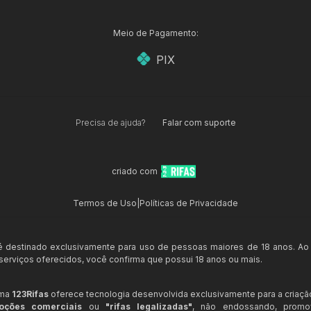
Meio de Pagamento:
PIX
Precisa de ajuda?
Falar com suporte
criado com
Termos de Uso
|
Políticas de Privacidade
 é destinado exclusivamente para uso de pessoas maiores de 18 anos. Ao
s serviços oferecidos, você confirma que possui 18 anos ou mais.
rma
123Rifas
oferece tecnologia desenvolvida exclusivamente para a criaçã
oções comerciais
ou
"rifas legalizadas"
, não endossando, prom