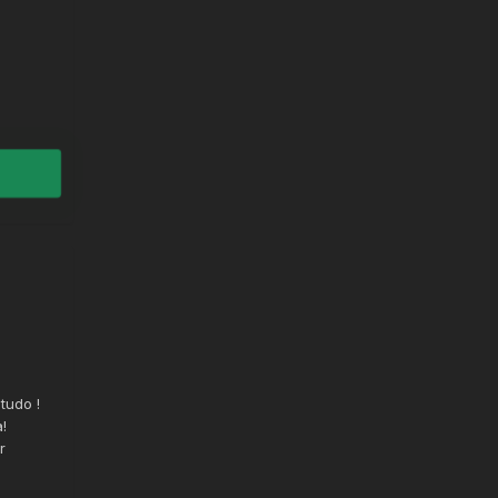
tudo !
!
r