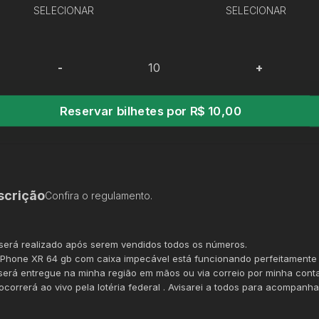
SELECIONAR
SELECIONAR
-
+
Reservar bilhetes por R$ 10,00
scrição
Confira o regulamento.
 será realizado após serem vendidos todos os números.
IPhone XR 64 gb com caixa impecável está funcionando perfeitamente 
será entregue na minha região em mãos ou via correio por minha conta
 ocorrerá ao vivo pela lotéria federal . Avisarei a todos para acompanha