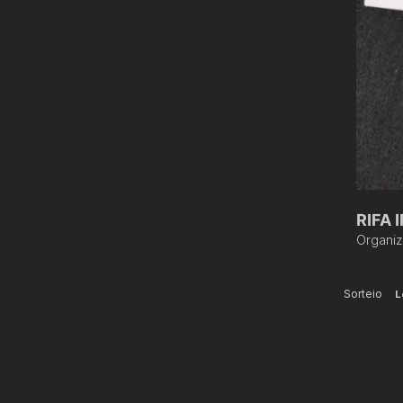
RIFA 
Organi
Sorteio
L