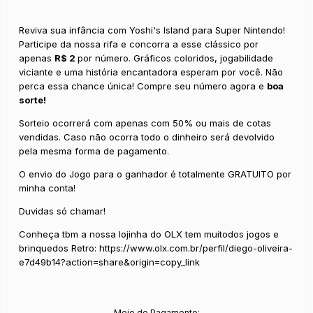
Reviva sua infância com Yoshi's Island para Super Nintendo!
Participe da nossa rifa e concorra a esse clássico por
apenas
R$ 2
por número. Gráficos coloridos, jogabilidade
viciante e uma história encantadora esperam por você. Não
perca essa chance única! Compre seu número agora e
boa
sorte!
Sorteio ocorrerá com apenas com 50% ou mais de cotas
vendidas. Caso não ocorra todo o dinheiro será devolvido
pela mesma forma de pagamento.
O envio do Jogo para o ganhador é totalmente GRATUITO por
minha conta!
Duvidas só chamar!
Conheça tbm a nossa lojinha do OLX tem muitodos jogos e
brinquedos Retro:
https://www.olx.com.br/perfil/diego-oliveira-
e7d49b14?action=share&origin=copy_link
Meio de Pagamento: