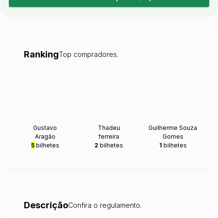
Ranking
Top compradores.
Gustavo
Thadeu
Guilherme Souza
Aragão
ferreira
Gomes
5
bilhetes
2
bilhetes
1
bilhetes
Descrição
Confira o regulamento.