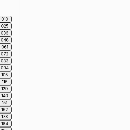
010
025
036
048
061
072
083
094
105
116
129
140
151
162
173
184