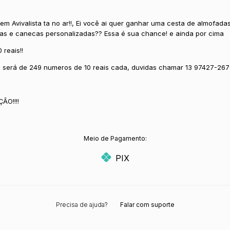
vem Avivalista ta no ar!!, Ei você ai quer ganhar uma cesta de almofadas
as e canecas personalizadas?? Essa é sua chance! e ainda por cima
 reais!!
fa será de 249 numeros de 10 reais cada, duvidas chamar 13 97427-26
ÃO!!!!
Meio de Pagamento:
PIX
Precisa de ajuda?
Falar com suporte