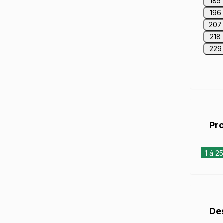
185
196
207
218
229
Pr
1 á 2
De