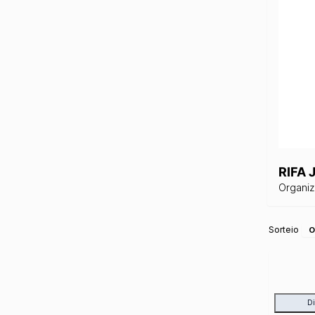
RIFA 
Organi
Sorteio
O
D