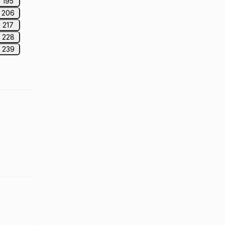
195
206
217
228
239