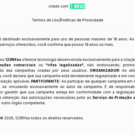
criado com
Termos de Uso
|
Políticas de Privacidade
 é destinado exclusivamente para uso de pessoas maiores de 18 anos. Ao
s serviços oferecidos, você confirma que possui 18 anos ou mais.
rma
123Rifas
oferece tecnologia desenvolvida exclusivamente para a criaçã
oções comerciais
ou
"rifas legalizadas"
, não endossando, prom
ndo das campanhas criadas por seus usuários.
ORGANIZADOR:
Ao util
a, você declara que sua campanha está devidamente regularizada e em co
slação aplicável.
PARTICIPANTE:
Ao participar de qualquer campanha em n
 se vinculando exclusivamente ao autor da campanha. É de responsab
or garantir que sua campanha esteja em conformidade com a legislação b
 a obtenção das autorizações necessárias junto ao
Serviço de Proteção 
 outro órgão competente.
t ©
2026
,
123Rifas
todos os direitos reservados.