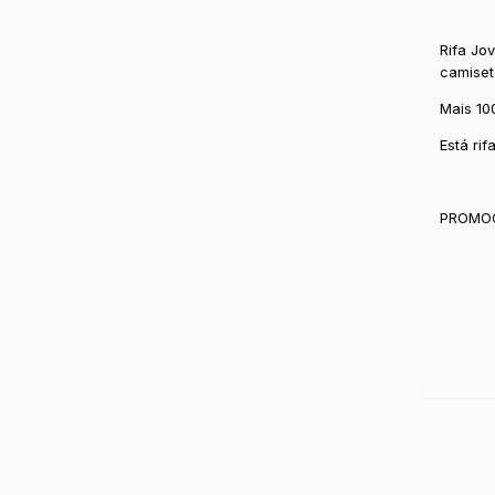
Rifa Jo
camiset
Mais 100
Está ri
PROMOÇ