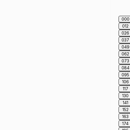
000
012
026
037
049
062
073
084
095
106
117
130
141
152
163
174