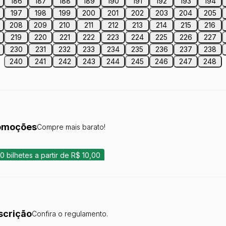
186
187
188
189
190
191
192
193
194
197
198
199
200
201
202
203
204
205
208
209
210
211
212
213
214
215
216
219
220
221
222
223
224
225
226
227
230
231
232
233
234
235
236
237
238
240
241
242
243
244
245
246
247
248
omoções
Compre mais barato!
50 bilhetes a partir de R$ 10,00
scrição
Confira o regulamento.