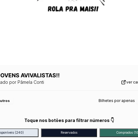
JOVENS AVIVALISTAS!!
zado por
Pâmela Conti
ver c
Bilhetes por apenas
utros
Toque nos botões para filtrar números 👇
isponíveis
(240)
Reservados
Comprados
(10