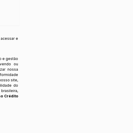
 acessar e
o e gestão
ovendo ou
izar nossa
nformidade
osso site,
ilidade do
rasileira,
ao Crédito