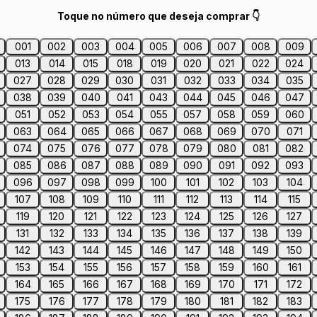
Toque no número que deseja comprar 👇
001
002
003
004
005
006
007
008
009
013
014
015
018
019
020
021
022
024
027
028
029
030
031
032
033
034
035
038
039
040
041
043
044
045
046
047
051
052
053
054
055
057
058
059
060
063
064
065
066
067
068
069
070
071
074
075
076
077
078
079
080
081
082
085
086
087
088
089
090
091
092
093
096
097
098
099
100
101
102
103
104
107
108
109
110
111
112
113
114
115
119
120
121
122
123
124
125
126
127
131
132
133
134
135
136
137
138
139
142
143
144
145
146
147
148
149
150
153
154
155
156
157
158
159
160
161
164
165
166
167
168
169
170
171
172
175
176
177
178
179
180
181
182
183