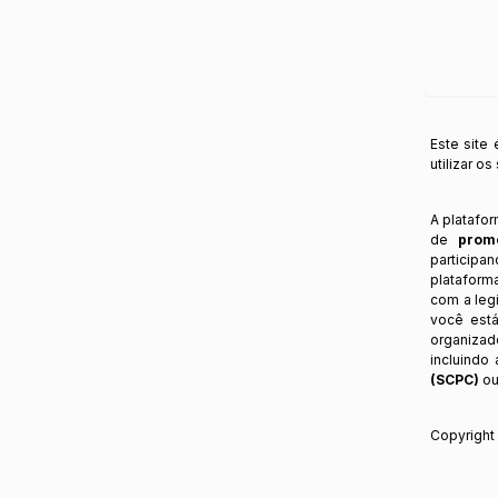
Este site
utilizar o
A platafo
de
prom
participa
plataform
com a legi
você está
organizad
incluindo
(SCPC)
ou
Copyrigh