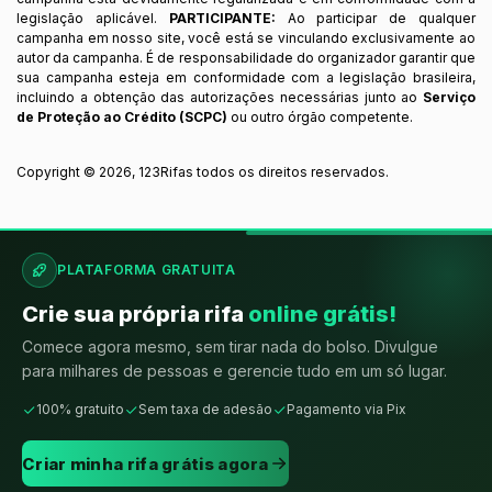
legislação aplicável.
PARTICIPANTE:
Ao participar de qualquer
campanha em nosso site, você está se vinculando exclusivamente ao
autor da campanha. É de responsabilidade do organizador garantir que
sua campanha esteja em conformidade com a legislação brasileira,
incluindo a obtenção das autorizações necessárias junto ao
Serviço
de Proteção ao Crédito (SCPC)
ou outro órgão competente.
Copyright ©
2026
,
123Rifas
todos os direitos reservados.
PLATAFORMA GRATUITA
Crie sua própria rifa
online grátis!
Comece agora mesmo, sem tirar nada do bolso. Divulgue
para milhares de pessoas e gerencie tudo em um só lugar.
100% gratuito
Sem taxa de adesão
Pagamento via Pix
Criar minha rifa grátis agora