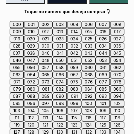
Toque no número que deseja comprar 👇
000
001
002
003
004
006
007
008
009
010
012
013
014
015
016
017
019
020
021
023
024
025
026
027
028
029
030
031
032
033
034
036
037
038
040
041
042
043
044
045
046
047
048
050
051
052
053
054
055
056
057
058
059
060
061
062
063
064
065
066
067
068
069
070
071
072
073
074
075
076
077
078
079
080
081
082
083
084
085
086
087
088
089
090
091
092
093
094
095
096
097
098
099
100
101
102
103
104
105
106
107
108
109
110
111
112
113
114
115
116
117
118
119
120
121
122
123
124
125
126
127
128
129
130
131
132
133
134