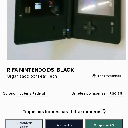
RIFA NINTENDO DSI BLACK
Organizado por
Fear Tech
ver campanhas
Sorteio
Bilhetes por apenas
Loteria Federal
R$0,75
Toque nos botões para filtrar números 👇
Disponíveis
Reservados
Comprados
(7)
(993)