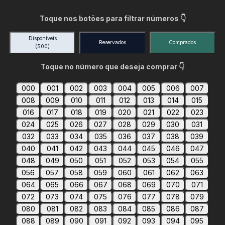
Toque nos botões para filtrar números 👇
Disponíveis
Reservados
Comprados
(500)
Toque no número que deseja comprar 👇
000
001
002
003
004
005
006
007
008
009
010
011
012
013
014
015
016
017
018
019
020
021
022
023
024
025
026
027
028
029
030
031
032
033
034
035
036
037
038
039
040
041
042
043
044
045
046
047
048
049
050
051
052
053
054
055
056
057
058
059
060
061
062
063
064
065
066
067
068
069
070
071
072
073
074
075
076
077
078
079
080
081
082
083
084
085
086
087
088
089
090
091
092
093
094
095