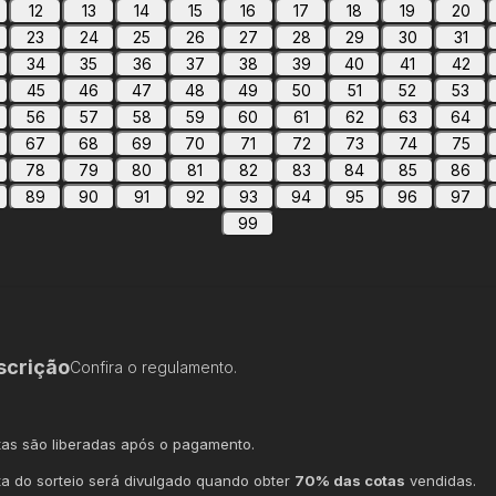
12
13
14
15
16
17
18
19
20
23
24
25
26
27
28
29
30
31
34
35
36
37
38
39
40
41
42
45
46
47
48
49
50
51
52
53
56
57
58
59
60
61
62
63
64
67
68
69
70
71
72
73
74
75
78
79
80
81
82
83
84
85
86
89
90
91
92
93
94
95
96
97
99
scrição
Confira o regulamento.
tas são liberadas após o pagamento.
ta do sorteio será divulgado quando obter
70% das cotas
vendidas.