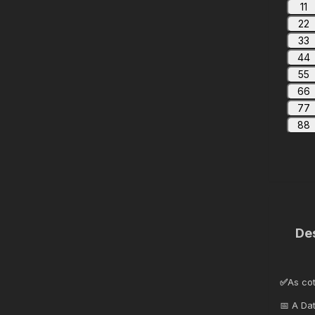
11
22
33
44
55
66
77
88
De
✅
As co
📅 A Da