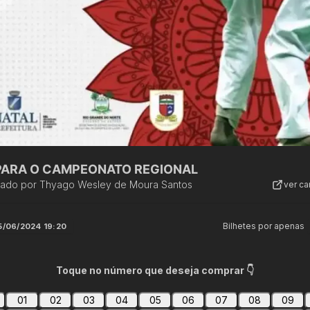
 PARA O CAMPEONATO REGIONAL
zado por
Thyago Wesley de Moura Santos
ver c
Bilhetes por apenas
5/06/2024 19:20
Toque no número que deseja comprar 👇
01
02
03
04
05
06
07
08
09