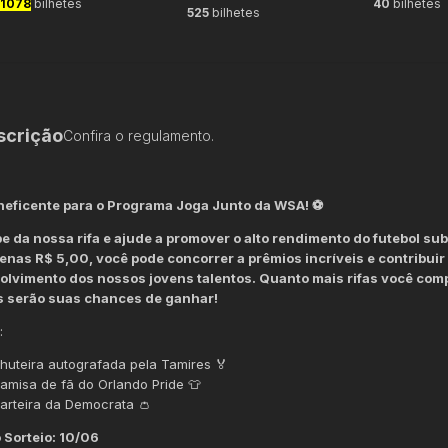
1078
bilhetes
40
bilhetes
525
bilhetes
scrição
Confira o regulamento.
neficente para o Programa Joga Junto da WSA! ⚽️
pe da nossa rifa e ajude a promover o alto rendimento do futebol sub
nas R$ 5,00, você pode concorrer a prêmios incríveis e contribuir
lvimento dos nossos jovens talentos. Quanto mais rifas você comp
s serão suas chances de ganhar!
:
huteira autografada pela Tamires
🏅
amisa de fã do Orlando Pride
👕
arteira da Democrata
👛
 Sorteio:
10/06