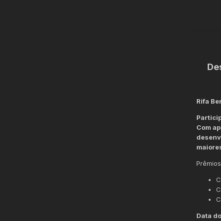
De
Rifa Be
Partici
Com ape
desenvo
maiore
Prêmios
C
C
C
Data do