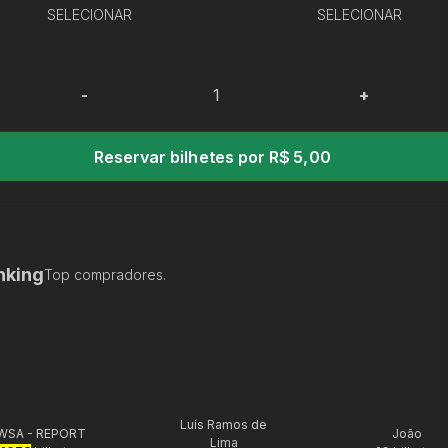
SELECIONAR
SELECIONAR
-
+
Reservar bilhetes por R$ 5,00
nking
Top compradores.
Luís Ramos de
WSA - REPORT
João
Lima