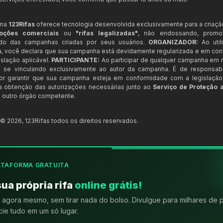
rma
123Rifas
oferece tecnologia desenvolvida exclusivamente para a criaçã
oções comerciais
ou
"rifas legalizadas"
, não endossando, prom
ndo das campanhas criadas por seus usuários.
ORGANIZADOR:
Ao util
a, você declara que sua campanha está devidamente regularizada e em co
slação aplicável.
PARTICIPANTE:
Ao participar de qualquer campanha em n
 se vinculando exclusivamente ao autor da campanha. É de responsab
or garantir que sua campanha esteja em conformidade com a legislação b
 a obtenção das autorizações necessárias junto ao
Serviço de Proteção 
 outro órgão competente.
t ©
2026
,
123Rifas
todos os direitos reservados.
ATAFORMA GRATUITA
sua própria rifa
online grátis!
agora mesmo, sem tirar nada do bolso. Divulgue para milhares de 
ie tudo em um só lugar.