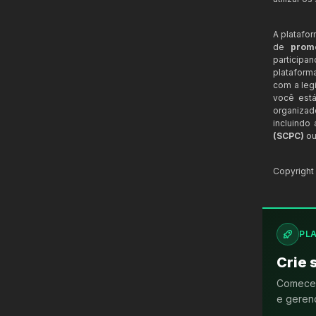
A platafo
de
prom
participa
plataform
com a legi
você está
organizad
incluindo
(SCPC)
ou
Copyrigh
PL
Crie 
Comece 
e gerenc