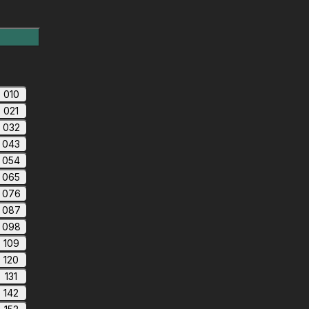
010
021
032
043
054
065
076
087
098
109
120
131
142