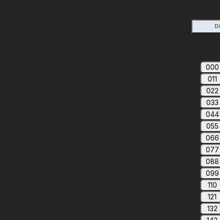
D
000
011
022
033
044
055
066
077
088
099
110
121
132