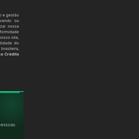
o e gestão
ovendo ou
izar nossa
nformidade
osso site,
ilidade do
rasileira,
ao Crédito
pessoas