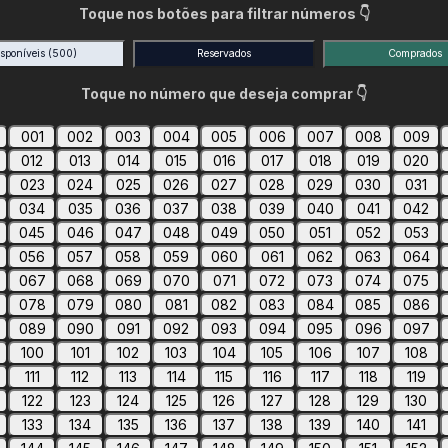
Toque nos botões para filtrar números 👇
isponíveis
(500)
Reservados
Comprados
Toque no número que deseja comprar 👇
001
002
003
004
005
006
007
008
009
012
013
014
015
016
017
018
019
020
023
024
025
026
027
028
029
030
031
034
035
036
037
038
039
040
041
042
045
046
047
048
049
050
051
052
053
056
057
058
059
060
061
062
063
064
067
068
069
070
071
072
073
074
075
078
079
080
081
082
083
084
085
086
089
090
091
092
093
094
095
096
097
100
101
102
103
104
105
106
107
108
111
112
113
114
115
116
117
118
119
122
123
124
125
126
127
128
129
130
133
134
135
136
137
138
139
140
141