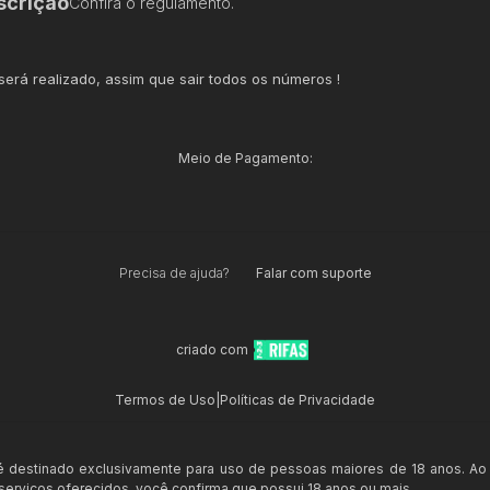
scrição
Confira o regulamento.
 será realizado, assim que sair todos os números !
Meio de Pagamento:
Precisa de ajuda?
Falar com suporte
criado com
Termos de Uso
|
Políticas de Privacidade
 é destinado exclusivamente para uso de pessoas maiores de 18 anos. Ao
s serviços oferecidos, você confirma que possui 18 anos ou mais.