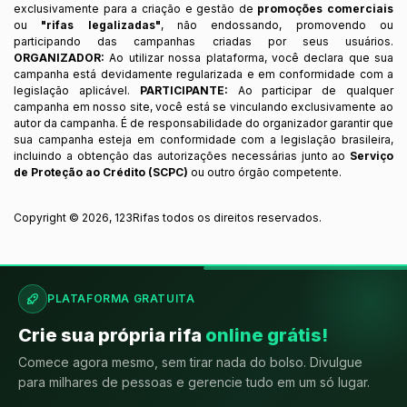
exclusivamente para a criação e gestão de
promoções comerciais
ou
"rifas legalizadas"
, não endossando, promovendo ou
participando das campanhas criadas por seus usuários.
ORGANIZADOR:
Ao utilizar nossa plataforma, você declara que sua
campanha está devidamente regularizada e em conformidade com a
legislação aplicável.
PARTICIPANTE:
Ao participar de qualquer
campanha em nosso site, você está se vinculando exclusivamente ao
autor da campanha. É de responsabilidade do organizador garantir que
sua campanha esteja em conformidade com a legislação brasileira,
incluindo a obtenção das autorizações necessárias junto ao
Serviço
de Proteção ao Crédito (SCPC)
ou outro órgão competente.
Copyright ©
2026
,
123Rifas
todos os direitos reservados.
PLATAFORMA GRATUITA
Crie sua própria rifa
online grátis!
Comece agora mesmo, sem tirar nada do bolso. Divulgue
para milhares de pessoas e gerencie tudo em um só lugar.