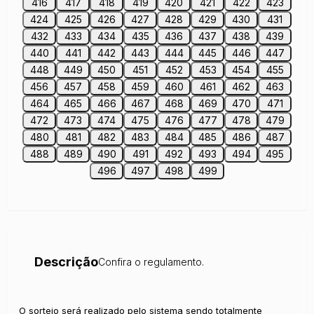
416
417
418
419
420
421
422
423
424
425
426
427
428
429
430
431
432
433
434
435
436
437
438
439
440
441
442
443
444
445
446
447
448
449
450
451
452
453
454
455
456
457
458
459
460
461
462
463
464
465
466
467
468
469
470
471
472
473
474
475
476
477
478
479
480
481
482
483
484
485
486
487
488
489
490
491
492
493
494
495
496
497
498
499
Descrição
Confira o regulamento.
O sorteio será realizado pelo sistema sendo totalmente