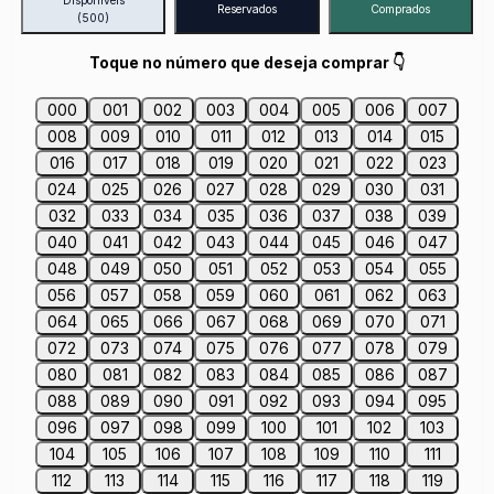
Disponíveis
Reservados
Comprados
(500)
Toque no número que deseja comprar 👇
000
001
002
003
004
005
006
007
008
009
010
011
012
013
014
015
016
017
018
019
020
021
022
023
024
025
026
027
028
029
030
031
032
033
034
035
036
037
038
039
040
041
042
043
044
045
046
047
048
049
050
051
052
053
054
055
056
057
058
059
060
061
062
063
064
065
066
067
068
069
070
071
072
073
074
075
076
077
078
079
080
081
082
083
084
085
086
087
088
089
090
091
092
093
094
095
096
097
098
099
100
101
102
103
104
105
106
107
108
109
110
111
112
113
114
115
116
117
118
119