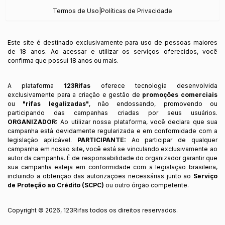
Termos de Uso
|
Políticas de Privacidade
Este site é destinado exclusivamente para uso de pessoas maiores
de 18 anos. Ao acessar e utilizar os serviços oferecidos, você
confirma que possui 18 anos ou mais.
A plataforma
123Rifas
oferece tecnologia desenvolvida
exclusivamente para a criação e gestão de
promoções comerciais
ou
"rifas legalizadas"
, não endossando, promovendo ou
participando das campanhas criadas por seus usuários.
ORGANIZADOR:
Ao utilizar nossa plataforma, você declara que sua
campanha está devidamente regularizada e em conformidade com a
legislação aplicável.
PARTICIPANTE:
Ao participar de qualquer
campanha em nosso site, você está se vinculando exclusivamente ao
autor da campanha. É de responsabilidade do organizador garantir que
sua campanha esteja em conformidade com a legislação brasileira,
incluindo a obtenção das autorizações necessárias junto ao
Serviço
de Proteção ao Crédito (SCPC)
ou outro órgão competente.
Copyright ©
2026
,
123Rifas
todos os direitos reservados.