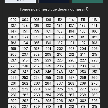
Toque no número que deseja comprar 👇
092
094
105
106
112
114
115
118
127
128
129
132
134
137
139
141
147
151
159
161
163
164
165
166
167
168
173
174
176
179
181
182
183
184
185
186
187
191
192
193
195
197
198
201
202
203
204
205
206
207
208
209
210
212
214
215
217
218
219
223
225
226
227
228
229
230
232
235
236
237
239
240
241
242
245
246
248
249
250
251
252
253
254
255
256
257
259
260
261
262
263
264
267
268
269
270
271
272
273
274
275
276
277
279
281
282
283
284
285
287
288
289
290
292
294
295
296
298
302
303
305
307
309
310
311
312
313
315