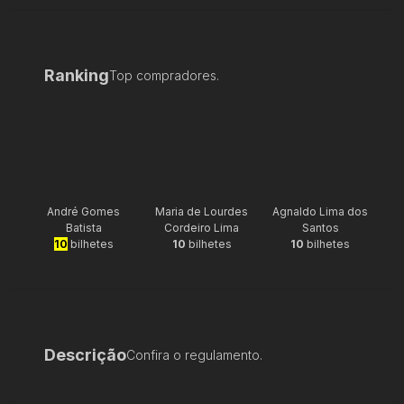
Ranking
Top compradores.
André Gomes
Maria de Lourdes
Agnaldo Lima dos
Batista
Cordeiro Lima
Santos
10
bilhetes
10
bilhetes
10
bilhetes
Descrição
Confira o regulamento.