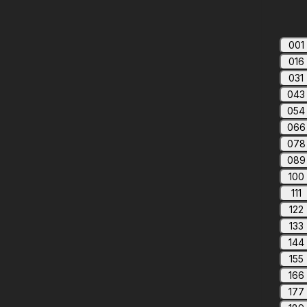
001
016
031
043
054
066
078
089
100
111
122
133
144
155
166
177