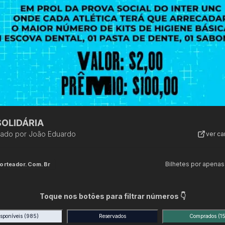
SOLIDÁRIA
zado por
João Eduardo
ver c
Bilhetes por apenas
orteador.com.br
Toque nos botões para filtrar números 👇
isponíveis
(985)
Reservados
Comprados
(15