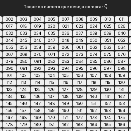
Toque no número que deseja comprar 👇
002
003
004
005
007
008
009
010
011
017
018
019
020
021
023
024
025
026
032
033
034
035
036
037
038
039
040
044
045
046
047
048
049
050
051
052
055
056
058
059
060
061
062
063
064
067
068
070
071
072
073
074
075
076
079
080
081
082
083
084
085
086
087
090
091
092
093
094
095
096
097
098
101
102
103
104
105
106
107
108
109
112
113
114
115
116
117
118
119
120
123
124
125
126
127
128
129
130
131
134
135
136
137
138
139
140
141
142
145
146
147
148
149
150
151
152
153
156
157
158
159
160
161
162
163
164
167
168
169
170
171
172
173
174
175
178
179
180
181
182
183
184
185
186