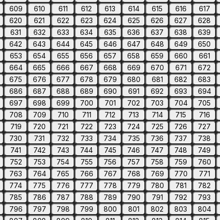
609
610
611
612
613
614
615
616
617
620
621
622
623
624
625
626
627
628
631
632
633
634
635
636
637
638
639
642
643
644
645
646
647
648
649
650
653
654
655
656
657
658
659
660
661
664
665
666
667
668
669
670
671
672
675
676
677
678
679
680
681
682
683
686
687
688
689
690
691
692
693
694
697
698
699
700
701
702
703
704
705
708
709
710
711
712
713
714
715
716
719
720
721
722
723
724
725
726
727
730
731
732
733
734
735
736
737
738
741
742
743
744
745
746
747
748
749
752
753
754
755
756
757
758
759
760
763
764
765
766
767
768
769
770
771
774
775
776
777
778
779
780
781
782
785
786
787
788
789
790
791
792
793
796
797
798
799
800
801
802
803
804