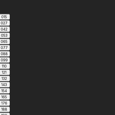
015
027
042
053
065
077
088
099
110
121
132
143
154
165
176
188