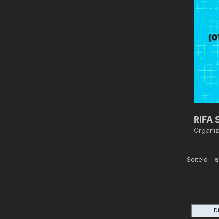
RIFA 
Organi
Sorteio
S
D