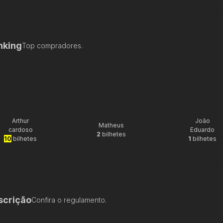
nking
Top compradores.
Arthur
João
Matheus
cardoso
Eduardo
2
bilhetes
10
bilhetes
1
bilhetes
scrição
Confira o regulamento.