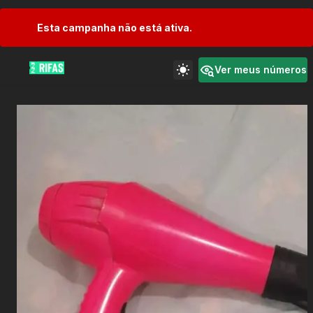
Esta campanha não está ativa.
Ver meus números