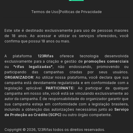
Termos de Uso
|
Políticas de Privacidade
Este site é destinado exclusivamente para uso de pessoas maiores
de 18 anos. Ao acessar e utilizar os serviços oferecidos, você
confirma que possui 18 anos ou mais.
A plataforma
123Rifas
oferece tecnologia desenvolvida
exclusivamente para a criação e gestão de
promoções comerciais
ou
"rifas legalizadas"
, não endossando, promovendo ou
participando das campanhas criadas por seus usuários.
ORGANIZADOR:
Ao utilizar nossa plataforma, você declara que sua
campanha está devidamente regularizada e em conformidade com a
legislação aplicável.
PARTICIPANTE:
Ao participar de qualquer
campanha em nosso site, você está se vinculando exclusivamente ao
autor da campanha. É de responsabilidade do organizador garantir que
sua campanha esteja em conformidade com a legislação brasileira,
incluindo a obtenção das autorizações necessárias junto ao
Serviço
de Proteção ao Crédito (SCPC)
ou outro órgão competente.
Copyright ©
2026
,
123Rifas
todos os direitos reservados.