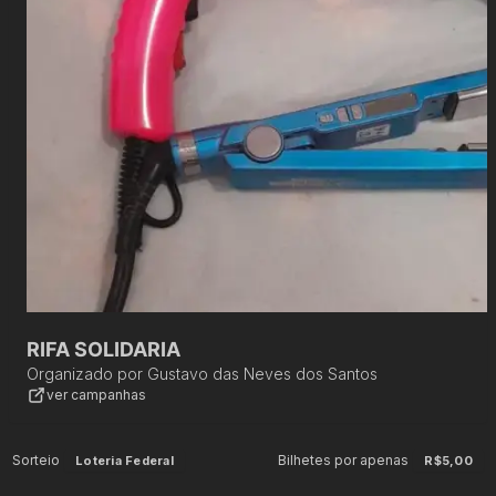
RIFA SOLIDARIA
Organizado por
Gustavo das Neves dos Santos
ver campanhas
Sorteio
Bilhetes por apenas
Loteria Federal
R$5,00