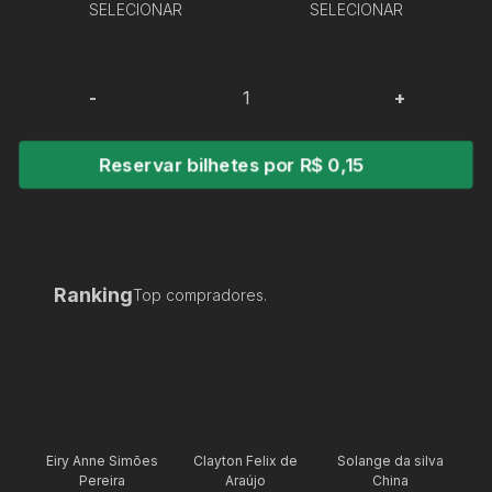
SELECIONAR
SELECIONAR
-
+
Reservar bilhetes por R$ 0,15
Ranking
Top compradores.
Eiry Anne Simões
Clayton Felix de
Solange da silva
Pereira
Araújo
China