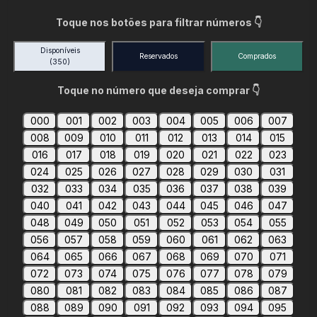
Toque nos botões para filtrar números 👇
Disponíveis
Reservados
Comprados
(350)
Toque no número que deseja comprar 👇
000
001
002
003
004
005
006
007
008
009
010
011
012
013
014
015
016
017
018
019
020
021
022
023
024
025
026
027
028
029
030
031
032
033
034
035
036
037
038
039
040
041
042
043
044
045
046
047
048
049
050
051
052
053
054
055
056
057
058
059
060
061
062
063
064
065
066
067
068
069
070
071
072
073
074
075
076
077
078
079
080
081
082
083
084
085
086
087
088
089
090
091
092
093
094
095