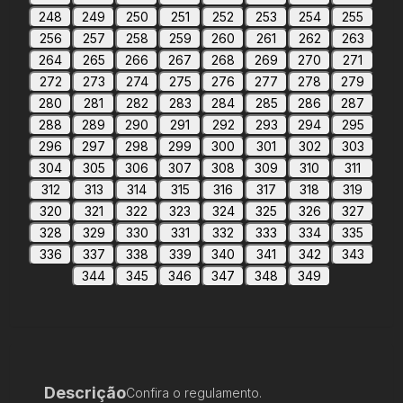
248
249
250
251
252
253
254
255
256
257
258
259
260
261
262
263
264
265
266
267
268
269
270
271
272
273
274
275
276
277
278
279
280
281
282
283
284
285
286
287
288
289
290
291
292
293
294
295
296
297
298
299
300
301
302
303
304
305
306
307
308
309
310
311
312
313
314
315
316
317
318
319
320
321
322
323
324
325
326
327
328
329
330
331
332
333
334
335
336
337
338
339
340
341
342
343
344
345
346
347
348
349
Descrição
Confira o regulamento.