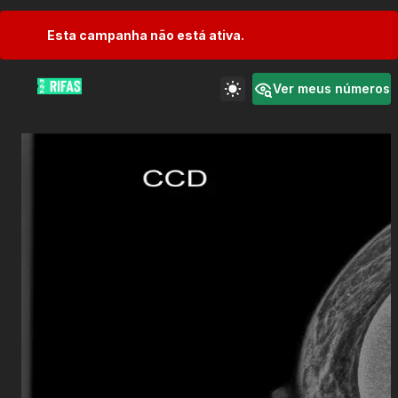
Esta campanha não está ativa.
Ver meus números