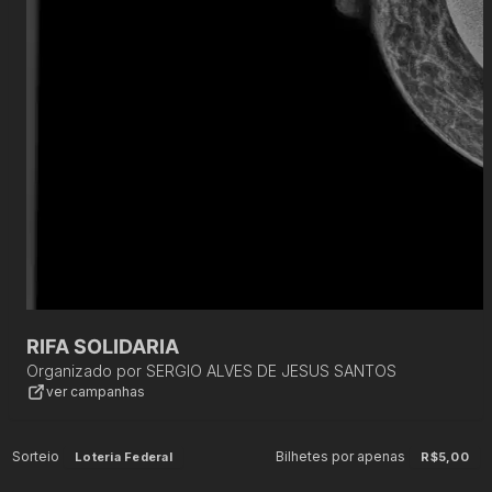
RIFA SOLIDARIA
Organizado por
SERGIO ALVES DE JESUS SANTOS
ver campanhas
Sorteio
Bilhetes por apenas
Loteria Federal
R$5,00