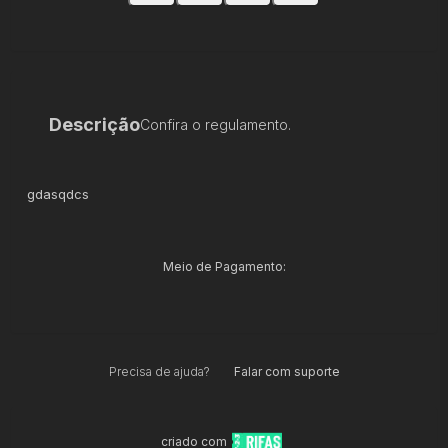
Descrição
Confira o regulamento.
gdasqdcs
Meio de Pagamento:
Precisa de ajuda?
Falar com suporte
criado com