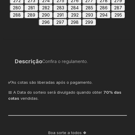
272
273
274
275
276
277
278
279
280
281
282
283
284
285
286
287
288
289
290
291
292
293
294
295
296
297
298
299
Descrição
Confira o regulamento.
✅
As cotas são liberadas após o pagamento.
📅 A Data do sorteio será divulgado quando obter
70% das
cotas
vendidas.
Boa sorte a todos 🍀