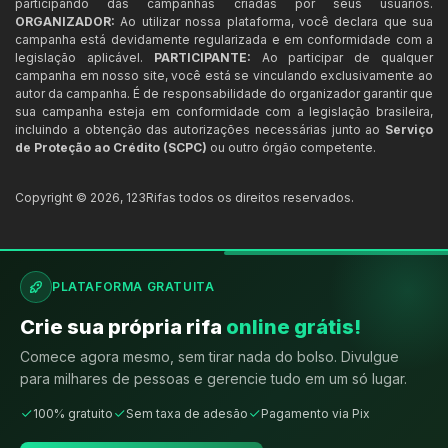
participando das campanhas criadas por seus usuários.
ORGANIZADOR:
Ao utilizar nossa plataforma, você declara que sua
campanha está devidamente regularizada e em conformidade com a
legislação aplicável.
PARTICIPANTE:
Ao participar de qualquer
campanha em nosso site, você está se vinculando exclusivamente ao
autor da campanha. É de responsabilidade do organizador garantir que
sua campanha esteja em conformidade com a legislação brasileira,
incluindo a obtenção das autorizações necessárias junto ao
Serviço
de Proteção ao Crédito (SCPC)
ou outro órgão competente.
Copyright ©
2026
,
123Rifas
todos os direitos reservados.
PLATAFORMA GRATUITA
Crie sua própria rifa
online grátis!
Comece agora mesmo, sem tirar nada do bolso. Divulgue
para milhares de pessoas e gerencie tudo em um só lugar.
100% gratuito
Sem taxa de adesão
Pagamento via Pix