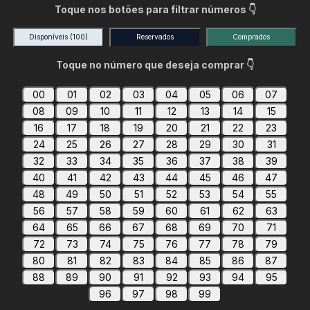
Toque nos botões para filtrar números 👇
Disponíveis
(100)
Reservados
Comprados
Toque no número que deseja comprar 👇
00
01
02
03
04
05
06
07
08
09
10
11
12
13
14
15
16
17
18
19
20
21
22
23
24
25
26
27
28
29
30
31
32
33
34
35
36
37
38
39
40
41
42
43
44
45
46
47
48
49
50
51
52
53
54
55
56
57
58
59
60
61
62
63
64
65
66
67
68
69
70
71
72
73
74
75
76
77
78
79
80
81
82
83
84
85
86
87
88
89
90
91
92
93
94
95
96
97
98
99