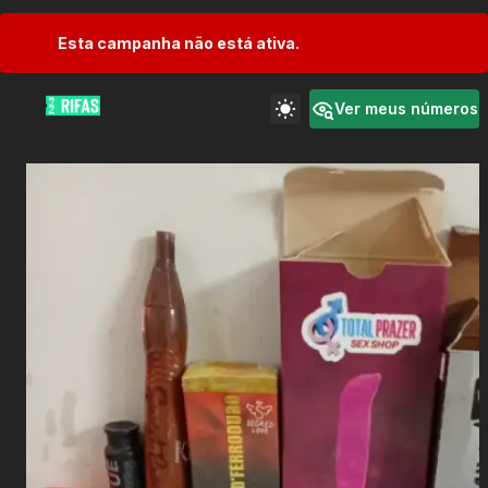
Esta campanha não está ativa.
Ver meus números