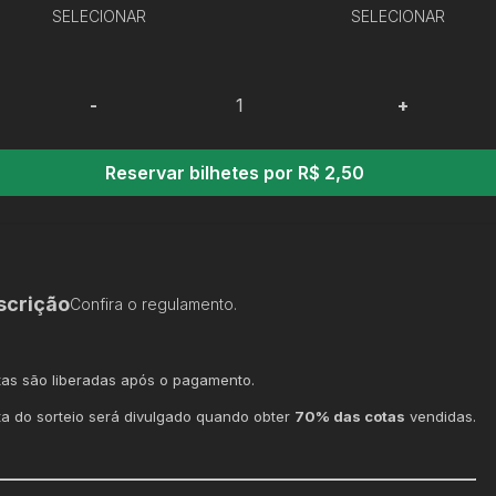
SELECIONAR
SELECIONAR
-
+
Reservar bilhetes por R$ 2,50
scrição
Confira o regulamento.
tas são liberadas após o pagamento.
ta do sorteio será divulgado quando obter
70% das cotas
vendidas.