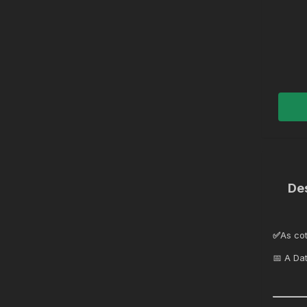
De
✅
As co
📅 A Da