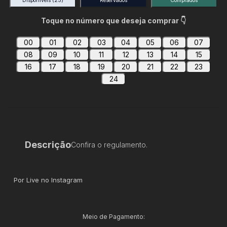
Disponíveis
(25)
Reservados
Comprados
Toque no número que deseja comprar 👇
00
01
02
03
04
05
06
07
08
09
10
11
12
13
14
15
16
17
18
19
20
21
22
23
24
Descrição
Confira o regulamento.
Por Live no Instagram
Meio de Pagamento: