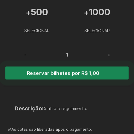
500
1000
+
+
SELECIONAR
SELECIONAR
-
+
Reservar bilhetes por R$ 1,00
Descrição
Confira o regulamento.
✅
As cotas são liberadas após o pagamento.